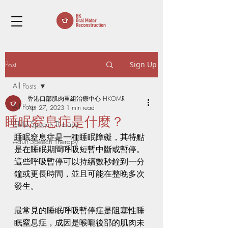
Post
Sign Up
All Posts
香港口部肌肉重組治療中心 HKOMR
All Posts
Apr 27, 2023
1 min read
睡眠窒息症是什麼？
Child Speech Therapy
睡眠窒息症是一種睡眠障礙，其特點
Adult Speech Therapy
是在睡眠期間呼吸短暫中斷或暫停。
這些呼吸暫停可以持續數秒鐘到一分
鐘或更長時間，並且可能在整晚多次
發生。
最常見的睡眠呼吸暫停症是阻塞性睡
眠窒息症，成因是喉嚨後部的肌肉未