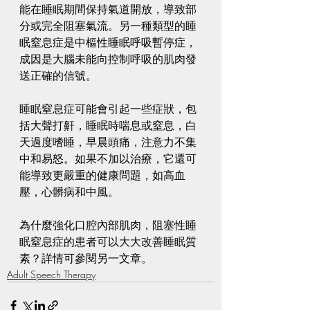
能在睡眠期間保持氣道開放，導致部
分或完全阻塞氣流。另一種類型的睡
眠窒息症是中樞性睡眠呼吸暫停症，
成因是大腦未能向控制呼吸的肌肉發
送正確的信號。
睡眠窒息症可能會引起一些症狀，包
括大聲打鼾，睡眠時喘息或窒息，白
天過度嗜睡，早晨頭痛，注意力不集
中和易怒。如果不加以治療，它還可
能導致更嚴重的健康問題，如高血
壓，心髒病和中風。
為什麼強化口腔內部肌肉，阻塞性睡
眠窒息症的患者可以大大改善睡眠質
素？詳情可參閱另一文章。
Adult Speech Therapy