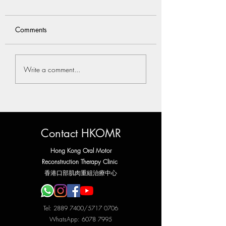
Comments
睡眠窒息症患者的健康
你上一次和自己親
Write a comment...
問題
觸和擁抱是什麼時
Contact HKOMR
Hong Kong Oral Motor
Reconstruction Therapy Clinic
​香港口部肌肉重組治療中心
Tel:
2889 7400
/5717 0706
WhatsApp:
6078 7995