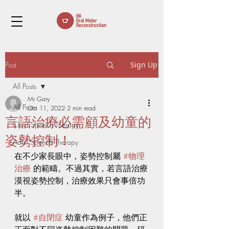
Post
Sign Up
All Posts
Mr Gary
All Posts
Oct 11, 2022
2 min read
言語治療必需顧及幼童的
Child Speech Therapy
姿勢控制！
Adult Speech Therapy
在不少家長眼中，姿勢控制屬 
#物理
治療
 的範疇。不過其實，若言語治療
漠視姿勢控制，治療效果只會事倍功
半。
就以 
#自閉症
 幼童作為例子，他們正