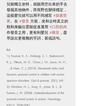
兒能獨立坐時，就能用空出來的手去
發掘其他物件，而視野也變得穩定，
這樣嬰兒就可以用不同感官 
#探索世
界
。在 
#發音
 方面，坐和企時直立的
頸和身軀位置能促進運用 
#口部肌肉
作發音之用，更有利嬰兒 
#構音
，盡
早說出更複雜的字詞，甚或語句。
Ref:
1）Fournier, K. A., Kimberg, C. I., Radonovich, 
K. J., Tillman, M. D., Chow, J. W., Lewis, M. H., 
... & Hass, C. J. (2010). Decreased static and 
dynamic postural control in children with autism 
spectrum disorders. Gait & posture, 32(1), 6-9.
2）Minshew, N. J., Sung, K., Jones, B. L., & 
Furman, J. M. (2004). Underdevelopment of the 
postural control system in autism. Neurology, 
63(11), 2056-2061.