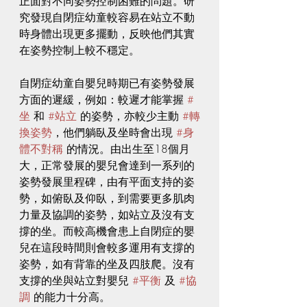
正面對不同姿勢控制困難的問題。研
究發現自閉症幼童較容易在站立不動
時身體出現更多擺動，反映他們其實
在姿勢控制上較不穩定。
自閉症幼童自嬰兒時期已有姿勢發展
方面的遲緩，例如：較遲才能掌握 
#
坐
 和 
#站立
 的姿勢，亦較少主動 
#轉
換姿勢
，他們躺臥及坐時會出現 
#身
體不對稱
 的情況。由出生至18個月
大，正常發展的嬰兒會達到一系列的
姿勢發展里程碑，由有平面支持的姿
勢，如俯臥及仰臥，到需要更多肌肉
力量及協調的姿勢，如站立及沒有支
撐的坐。而較高機會患上自閉症的嬰
兒在這段時間則會較多運用有支撐的
姿勢，如有背靠的坐及四肢爬。沒有
支撐的坐與站立對嬰兒 
#平衡
 及 
#協
調
 的能力十分高。