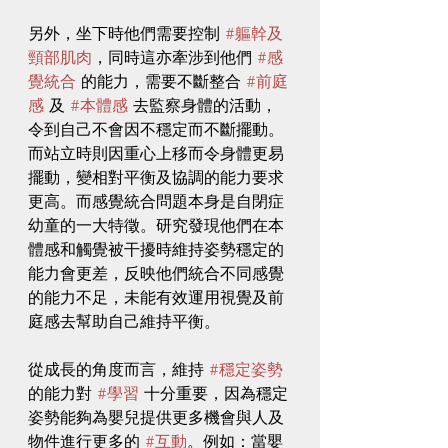
另外，坐下時他們需要控制 
#軀幹及
頸部肌肉
，同時這亦牽涉到他們 
#感
覺統合
 的能力，需要不斷整合 
#前庭
感
 及 
#本體感
 去監察身體的活動，
令到自己不會因不穩定而不斷擺動。
而站立時則因重心上移而令身體更易
擺動，變相對平衡及協調的能力要求
更高。而感覺統合問題本身是自閉症
幼童的一大特徵。研究發現他們在本
體感和觸覺被干擾時維持姿勢穩定的
能力會更差，反映他們統合不同感覺
的能力不足，未能有效運用視覺及前
庭感去幫助自己維持平衡。
從成長的角度而言，維持 
#穩定姿勢
的能力對 
#學習
 十分重要，因為穩定
姿勢能夠為嬰兒提供更多機會與人及
物件進行更多的 
#互動
。例如：當嬰