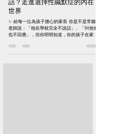
為什麼我的孩子在學校不說
話？走進選擇性緘默症的內在
世界
✨ 給每一位為孩子擔心的家長 你是不是常聽
老師說：「他在學校完全不說話」、「叫他他
也不回應」，但你明明知道，你的孩子在家會
說話、會笑，十分活潑好動，甚至講不停。身
邊的同學偶然在校外聽到孩子說話，忍不住
說：「原來他懂得說話的！」，同學一句無心
的說話，卻立刻令孩子再次築起防線，再次沉
默起來。 家長及身邊的人都因此感到困惑、
心痛，很渴望這個活潑的孩子在其他地方都能
自在地做自己， 無奈努力地給予肯定及鼓勵
卻未能改善情況，而一般常見對言語治療方法
都未如理想，或在課堂中有所改善，但一踏出
治療房卻打回原形。 要有效地協助選擇性緘
默的孩子，我們需要先理解這個問題是什麼一
回事。 💡 什麼是 選擇性緘默症 ？ 選擇性緘
默症（Selective Mutism, SM）是一種以「 情